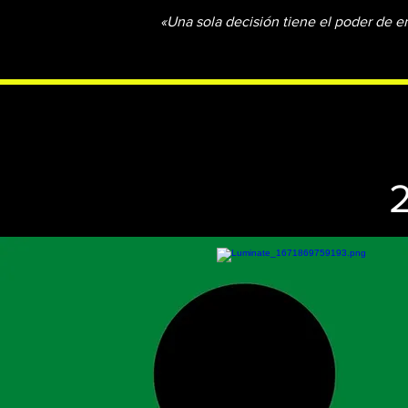
«Una sola decisión tiene el poder de e
2