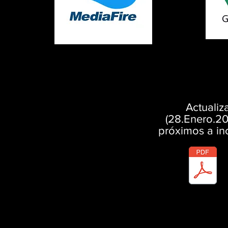
Actualiz
(28.Enero.20
próximos a inc